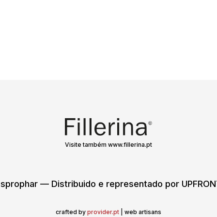
Visite também www.fillerina.pt
sprophar — Distribuido e representado por UPFR
crafted by
provider.pt
| web artisans