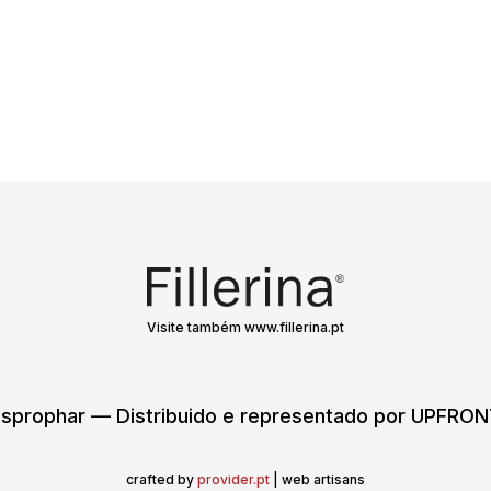
Visite também www.fillerina.pt
sprophar — Distribuido e representado por UPFR
crafted by
provider.pt
| web artisans