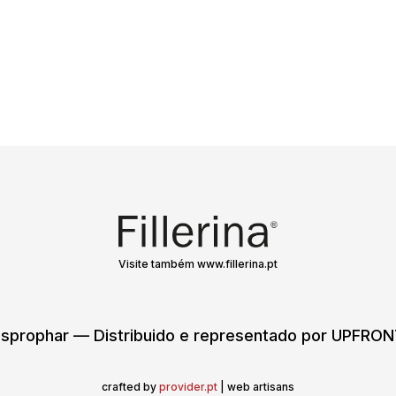
Visite também www.fillerina.pt
sprophar — Distribuido e representado por UPFR
crafted by
provider.pt
| web artisans