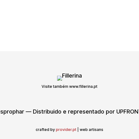
Visite também www.fillerina.pt
sprophar — Distribuido e representado por UPFR
crafted by
provider.pt
| web artisans