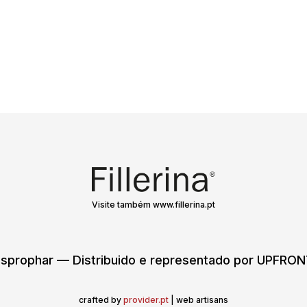
Visite também www.fillerina.pt
sprophar — Distribuido e representado por UPFR
crafted by
provider.pt
| web artisans