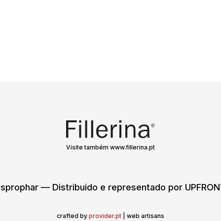
Visite também www.fillerina.pt
sprophar — Distribuido e representado por UPFR
crafted by
provider.pt
| web artisans