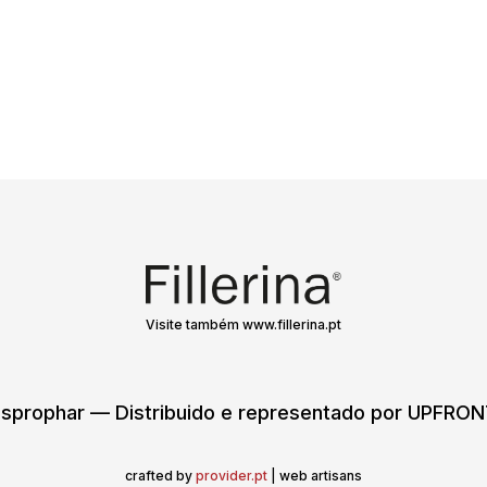
Visite também www.fillerina.pt
sprophar — Distribuido e representado por UPFR
crafted by
provider.pt
| web artisans