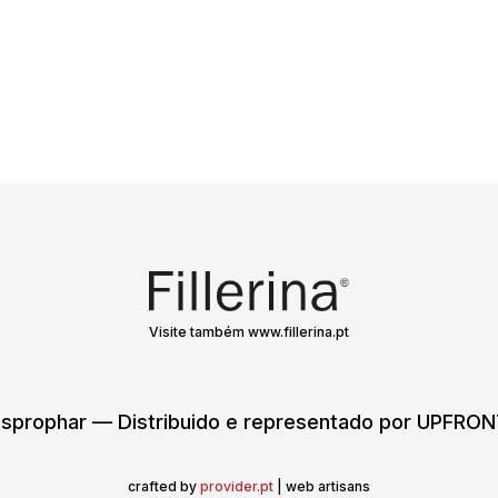
Visite também www.fillerina.pt
sprophar — Distribuido e representado por UPFR
crafted by
provider.pt
| web artisans