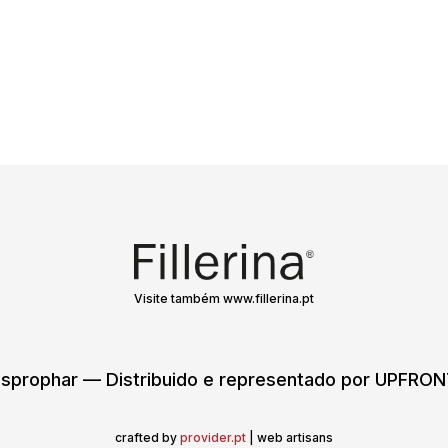
Visite também www.fillerina.pt
sprophar — Distribuido e representado por UPFR
crafted by
provider.pt
| web artisans