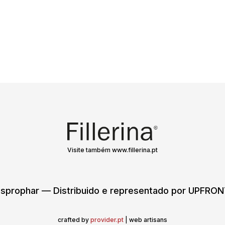
Visite também www.fillerina.pt
sprophar — Distribuido e representado por UPFR
crafted by
provider.pt
| web artisans