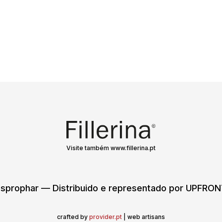
Visite também www.fillerina.pt
sprophar — Distribuido e representado por UPFR
crafted by
provider.pt
| web artisans