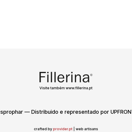
Visite também www.fillerina.pt
sprophar — Distribuido e representado por UPFR
crafted by
provider.pt
| web artisans