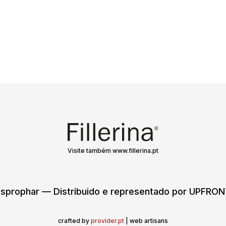
Visite também www.fillerina.pt
sprophar — Distribuido e representado por UPFR
crafted by
provider.pt
| web artisans